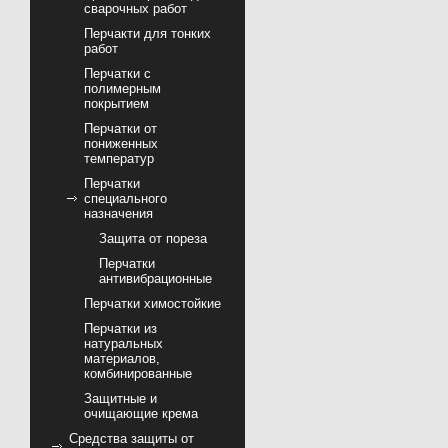
сварочных работ
Перчакти для тонких
работ
Перчатки с
полимерным
покрытием
Перчатки от
пониженных
температур
Перчатки
специального
назначения
Защита от пореза
Перчатки
антивибрационные
Перчатки химостойкие
Перчатки из
натуральных
материалов,
комбинированные
Защитные и
очищающие крема
Средства защиты от