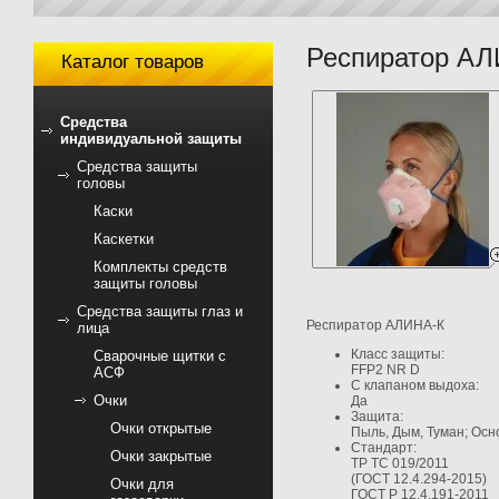
Респиратор А
Каталог товаров
Средства
индивидуальной защиты
Средства защиты
головы
Каски
Каскетки
Комплекты средств
защиты головы
Средства защиты глаз и
Респиратор АЛИНА-К
лица
Класс защиты:
Сварочные щитки с
FFP2 NR D
АСФ
С клапаном выдоха:
Очки
Да
Защита:
Очки открытые
Пыль, Дым, Туман; Осн
Стандарт:
Очки закрытые
ТР ТС 019/2011
(ГОСТ 12.4.294-2015)
Очки для
ГОСТ Р 12.4.191-2011