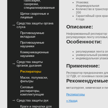
газосварки,
Упаковка:
газорезки,
Индивидуальная
специализированные
Количество в транспорт
200
Щитки сварочные и
Гарантийный срок хра
лицевые
4 года
Средства защиты органа
Описание:
слуха
Противошумные
Неформованный респиратор у
вкладыши
регулируемую ленту оголовья,
Особенности:
Противошумные
наушники
регулируемая лента ог
Коммуникационные
универсальный разме
наушники
индивидуальная упако
Средства защиты
Применение:
органов дыхания
Респираторы
Респиратор предназначен для
12 ПДК, от основных газов (ам
Маски, полумаски,
Рекомендуемые 
фильтры
Силовые
металлургия, химическая и п
респираторы,
комплектующие
Респираторы
Средства защиты рук
« Назад
Краги и перчатки для