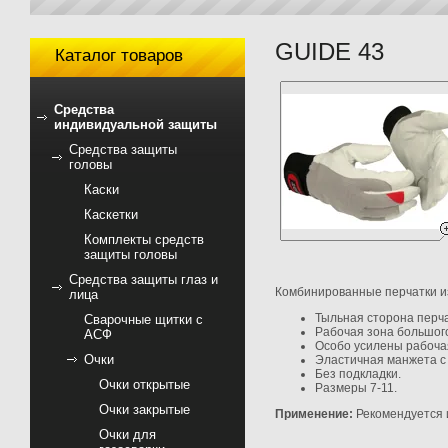
GUIDE 43
Каталог товаров
Средства
индивидуальной защиты
Средства защиты
головы
Каски
Каскетки
Комплекты средств
защиты головы
Средства защиты глаз и
Комбинированные перчатки из 
лица
Тыльная сторона перча
Сварочные щитки с
Рабочая зона большого
АСФ
Особо усилены рабочая
Очки
Эластичная манжета с 
Без подкладки.
Очки открытые
Размеры 7-11.
Очки закрытые
Применение:
Рекомендуется и
Очки для