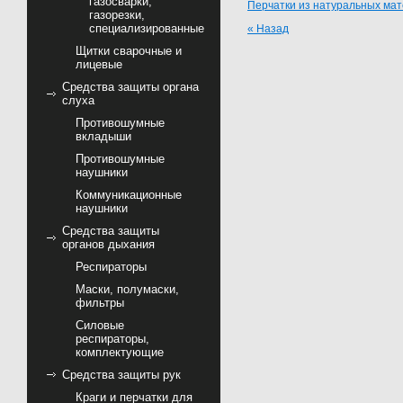
газосварки,
Перчатки из натуральных ма
газорезки,
специализированные
« Назад
Щитки сварочные и
лицевые
Средства защиты органа
слуха
Противошумные
вкладыши
Противошумные
наушники
Коммуникационные
наушники
Средства защиты
органов дыхания
Респираторы
Маски, полумаски,
фильтры
Силовые
респираторы,
комплектующие
Средства защиты рук
Краги и перчатки для