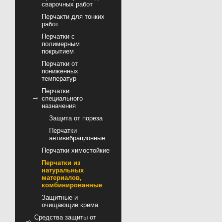
сварочных работ
Перчакти для тонких
работ
Перчатки с
полимерным
покрытием
Перчатки от
пониженных
температур
Перчатки
специального
назначения
Защита от пореза
Перчатки
антивибрационные
Перчатки химостойкие
Перчатки из
натуральных
материалов,
комбинированные
Защитные и
очищающие крема
Средства защиты от