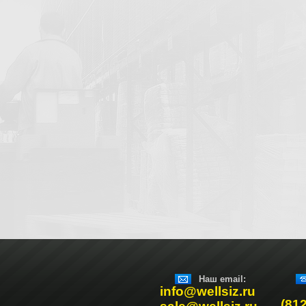
Наш email:
info@wellsiz.ru
(81