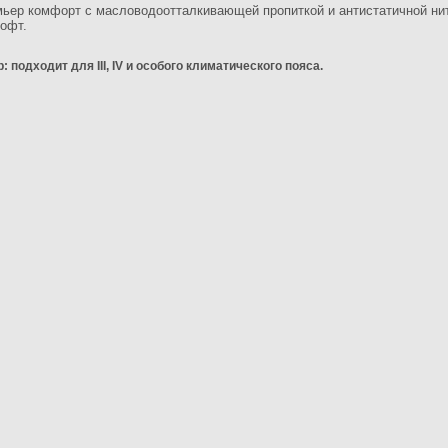
мьер комфорт с масловодоотталкивающей пропиткой и антистатичной ни
офт.
 подходит для III, IV и особого климатического пояса.