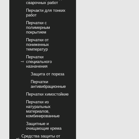
сварочных работ
Перчакти для тонких
работ
Перчатки с
полимерным
покрытием
Перчатки от
пониженных
температур
Перчатки
специального
назначения
Защита от пореза
Перчатки
антивибрационные
Перчатки химостойкие
Перчатки из
натуральных
материалов,
комбинированные
Защитные и
очищающие крема
Средства защиты от