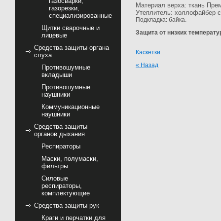
газосварки,
Материал верха: ткань Пре
газорезки,
Утеплитель: холлофайбер с
специализированные
Подкладка: байка.
Щитки сварочные и
Защита от низких температур:
лицевые
Средства защиты органа
Каскетки
слуха
« Назад
Противошумные
вкладыши
Противошумные
наушники
Коммуникационные
наушники
Средства защиты
органов дыхания
Респираторы
Маски, полумаски,
фильтры
Силовые
респираторы,
комплектующие
Средства защиты рук
Краги и перчатки для