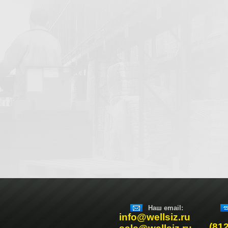
Наш email:
info@wellsiz.ru
(81