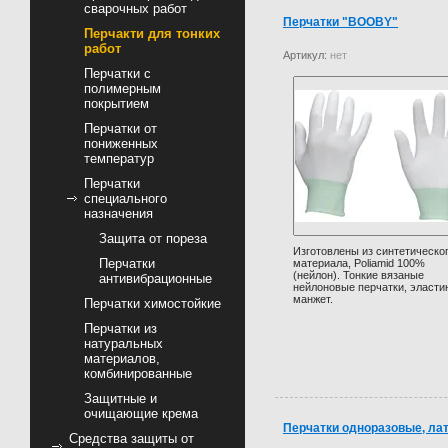
сварочных работ
Перчатки "BOOBY"
Перчакти для тонких
работ
Артикул:
нет
Перчатки с
полимерным
покрытием
Перчатки от
пониженных
температур
Перчатки
специального
назначения
Защита от пореза
Изготовлены из синтетическо
Перчатки
материала, Poliamid 100%
(нейлон). Тонкие вязаные
антивибрационные
нейлоновые перчатки, эласти
манжет.
Перчатки химостойкие
Перчатки из
натуральных
материалов,
комбинированные
Защитные и
очищающие крема
Перчатки одноразовые, ла
Средства защиты от