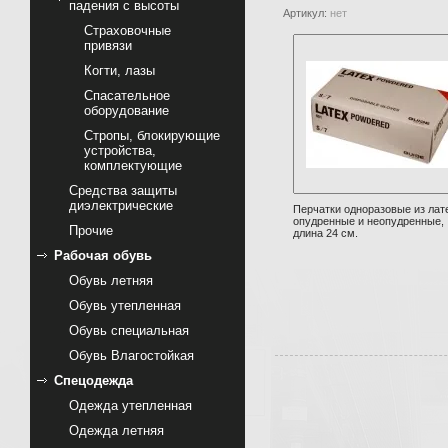
падения с высоты
Артикул:
нет
Страховочные
привязи
Когти, лазы
Спасательное
оборудование
Стропы, блокирующие
устройства,
комплектующие
Cредства защиты
диэлектрические
Перчатки одноразовые из лат
опудренные и неопудренные,
Прочие
длина 24 см.
Рабочая обувь
Обувь летняя
Обувь утепленная
Обувь специальная
Обувь Влагостойкая
Спецодежда
Одежда утепленная
Одежда летняя