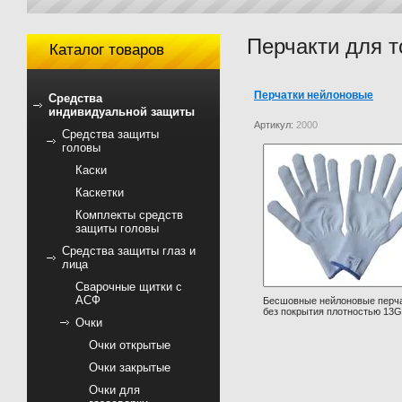
Перчакти для т
Каталог товаров
Перчатки нейлоновые
Средства
индивидуальной защиты
Артикул:
2000
Средства защиты
головы
Каски
Каскетки
Комплекты средств
защиты головы
Средства защиты глаз и
лица
Сварочные щитки с
АСФ
Бесшовные нейлоновые перч
без покрытия плотностью 13G
Очки
Очки открытые
Очки закрытые
Очки для