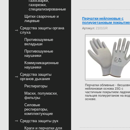
газосварки,
газорезки,
специализированные
Щитки сварочные и
Перчатки нейлоновые с
лицевые
полиуретановым покрытие
Средства защиты органа
Артикул:
2101GR
слуха
Противошумные
вкладыши
Противошумные
наушники
Коммуникационные
наушники
Средства защиты
органов дыхания
Перчатки обливные - бесшов
Респираторы
нейлоновая основа 15G с
частичным покрытием ладони
Маски, полумаски,
пальцев полиуретаном на вод
фильтры
основе.
Силовые
респираторы,
комплектующие
Средства защиты рук
Краги и перчатки для