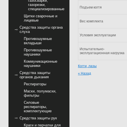
газосварки,
газорезки,
Подъем когтя
специализированные
Щитки сварочные и
лицевые
Вес комплекта
Средства защиты органа
слуха
Условия эксплуатации
Противошумные
вкладыши
Испытательно-
Противошумные
эксплуатационная нагрузка
наушники
Коммуникационные
наушники
Когти, лазы
Средства защиты
« Назад
органов дыхания
Респираторы
Маски, полумаски,
фильтры
Силовые
респираторы,
комплектующие
Средства защиты рук
Краги и перчатки для