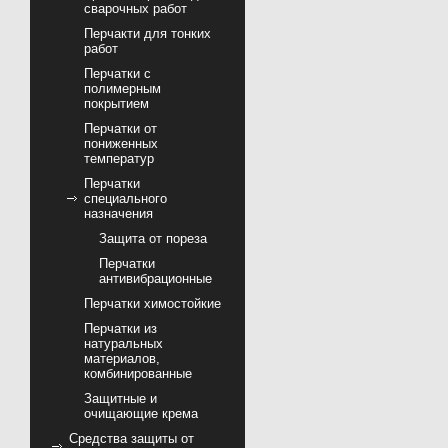
сварочных работ
Перчакти для тонких
работ
Перчатки с
полимерным
покрытием
Перчатки от
пониженных
температур
Перчатки
специального
назначения
Защита от пореза
Перчатки
антивибрационные
Перчатки химостойкие
Перчатки из
натуральных
материалов,
комбинированные
Защитные и
очищающие крема
Средства защиты от