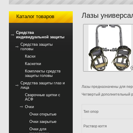
Лазы универса
Каталог товаров
Средства
индивидуальной защиты
Средства защиты
головы
Каски
Каскетки
Комплекты средств
защиты головы
Средства защиты глаз и
Лазы предназначены для пер
лица
Четвертый дополнительный ре
Сварочные щитки с
АСФ
Очки
Тип опор
Очки открытые
Очки закрытые
Раствор когтя
Очки для