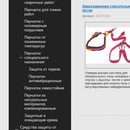
сварочных работ
Эвакуационная спасатель
Перчакти для тонких
петля
работ
Артикул:
10 070 63
Перчатки с
полимерным
покрытием
Перчатки от
пониженных
температур
Перчатки
специального
назначения
Защита от пореза
Универсальная система для
Перчатки
обхвата всего тела человека 
спуске с высоты: петля с мяг
антивибрационные
накладками для охвата тела с
регулируемыми набедренными
Перчатки химостойкие
Перчатки из
натуральных
материалов,
комбинированные
Защитные и
очищающие крема
Средства защиты от