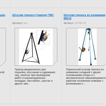
паро
Штатив-тренога (трипод) ТМ1
Штатив-тренога из алюминия
MN10
Артикул:
нет
Артикул:
10 050 41
Трипод предназначен для
Переносной штатив-тренога из
гой.
подъема, опускания и удержания
алюминия складной с двумя
лиц, занятых при проведении
положениями опоры и с
работ в канализационных
автоматически замыкающимися
колодцах, бассейнах, шахтах и
рабочем положении ножками с
других зам...
резиновыми н...