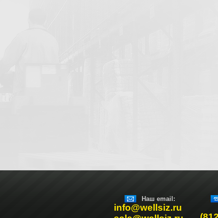
Наш email:
info@wellsiz.ru
(81