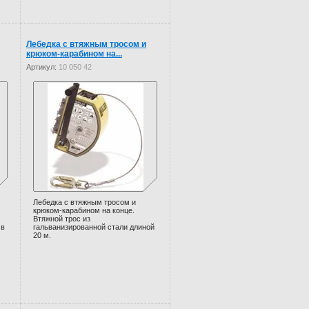
Лебедка с втяжным тросом и
крюком-карабином на...
Артикул:
10 050 42
Лебедка с втяжным тросом и
крюком-карабином на конце.
Втяжной трос из
 в
гальванизированной стали длиной
20 м.