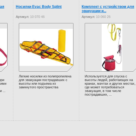
ная
Носилки Evac Body Splint
Комплект с устройством для
эвакуации и...
Артикул:
10 070 46
Артикул:
10 060 26
Легкие носилки из полипропилена
Используется для спуска с
при
для эвакуации пострадавших с
высоты людей, работающих на
кими
высоты или подъема из
кранах, мачтах и других местах,
замкнутого пространства
где может потребоваться
 ...
эвакуация, в том числе
пострадавших, ...