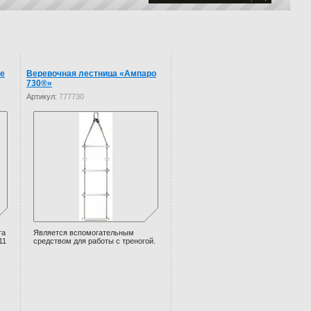
е
Веревочная лестница «Ампаро
730®»
Артикул:
777730
та
Является вспомогательным
11
средством для работы с треногой.