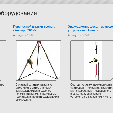
оборудование
Переносной штатив-тренога
Эвакуационно-десантирующе
«Ампаро 700®»
устройство «Ампаро...
Артикул:
777700
Артикул:
777770
аро
Складной штатив-тренога из
Состоит из эвакуационного кана
алюминия с автоматически
(материал – полиамид, диаметр 
замыкающимися в рабочем
мм) с карабином, позиционного
положении ногами с резиновыми
индикатора, спускового
накладками, предотвращающими
устройства с карабином и лен...
скольжение.