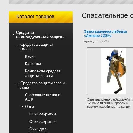
Спасательное 
Каталог товаров
Эвакуационная лебедка
Средства
«Ампаро 720®»
индивидуальной защиты
Артикул:
777725
Средства защиты
головы
Каски
Каскетки
Комплекты средств
защиты головы
Средства защиты глаз и
лица
Сварочные щитки с
АСФ
Эвакуационная лебедка «Амп
720®» с втяжным тросом и
Очки
крюком-карабином на конце.
Очки открытые
Очки закрытые
Очки для