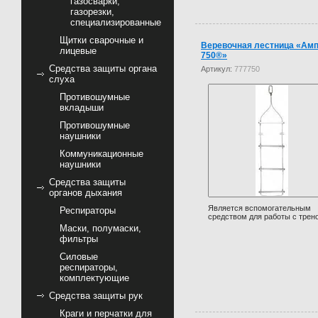
газосварки,
газорезки,
специализированные
Щитки сварочные и
Веревочная лестница «Ам
лицевые
750®»
Средства защиты органа
Артикул:
777750
слуха
Противошумные
вкладыши
Противошумные
наушники
Коммуникационные
наушники
Средства защиты
органов дыхания
Является вспомогательным
Респираторы
средством для работы с трено
Маски, полумаски,
фильтры
Силовые
респираторы,
комплектующие
Средства защиты рук
Краги и перчатки для