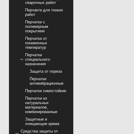
сварочных работ
Перчакти для тонких
работ
Перчатки с
полимерным
покрытием
Перчатки от
пониженных
температур
Перчатки
специального
назначения
Защита от пореза
Перчатки
антивибрационные
Перчатки химостойкие
Перчатки из
натуральных
материалов,
комбинированные
Защитные и
очищающие крема
Средства защиты от