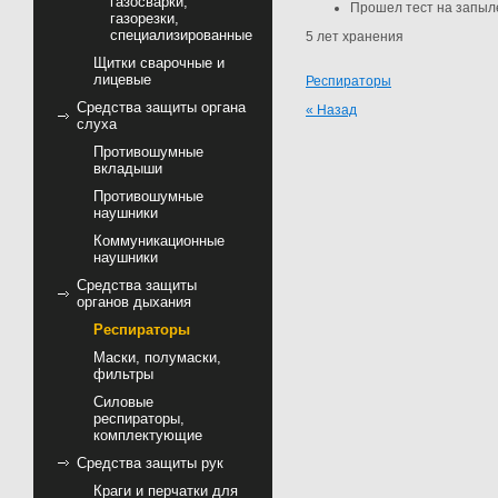
газосварки,
Прошел тест на запыле
газорезки,
специализированные
5 лет хранения
Щитки сварочные и
лицевые
Респираторы
Средства защиты органа
« Назад
слуха
Противошумные
вкладыши
Противошумные
наушники
Коммуникационные
наушники
Средства защиты
органов дыхания
Респираторы
Маски, полумаски,
фильтры
Силовые
респираторы,
комплектующие
Средства защиты рук
Краги и перчатки для