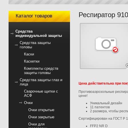
Респиратор 91
Каталог товаров
Средства
индивидуальной защиты
Средства защиты
головы
Каски
Каскетки
Комплекты средств
защиты головы
Средства защиты глаз и
Цена действительна при поку
лица
Сварочные щитки с
Противоаэрозольные респир
АСФ
цене!
Очки
Уникальный дизайн
11 патентов
Очки открытые
2 размера, чтобы респ
Очки закрытые
Сертифицирован на ГОСТ Р 12
Очки для
FFP2 NR D