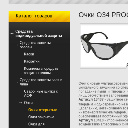
Очки О34 PR
Каталог товаров
Средства
индивидуальной защиты
Средства защиты
головы
Каски
Каскетки
Комплекты средств
защиты головы
Средства защиты глаз и
Очки с новым ультрасовремен
лица
уникального заушника со сп
Сварочные щитки с
попадание пыли и твердых ч
АСФ
лицу, отсутствием запотевани
Артикул 13437
- Защитное ст
Очки
твердым и одновременно нез
царапанию, интенсивному воз
Очки открытые
низкоэнергетическим ударом, 
обеспечивает постоянный эф
Очки закрытые
Артикул
13410
- Упрочненное
Очки для
воздействию агрессивных хим