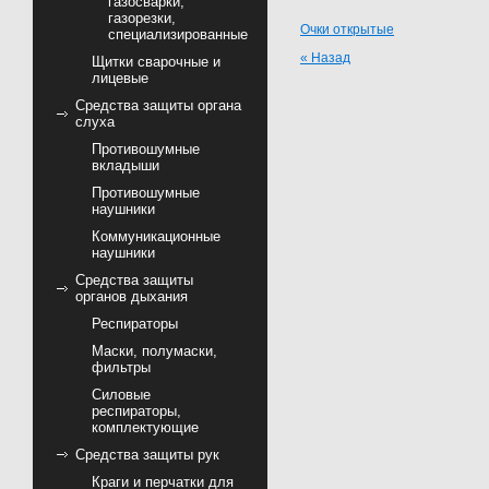
газосварки,
газорезки,
Очки открытые
специализированные
« Назад
Щитки сварочные и
лицевые
Средства защиты органа
слуха
Противошумные
вкладыши
Противошумные
наушники
Коммуникационные
наушники
Средства защиты
органов дыхания
Респираторы
Маски, полумаски,
фильтры
Силовые
респираторы,
комплектующие
Средства защиты рук
Краги и перчатки для