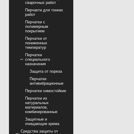
сварочных работ
Перчакти для тонких
работ
Перчатки с
полимерным
покрытием
Перчатки от
пониженных
температур
Перчатки
специального
назначения
Защита от пореза
Перчатки
антивибрационные
Перчатки химостойкие
Перчатки из
натуральных
материалов,
комбинированные
Защитные и
очищающие крема
Средства защиты от